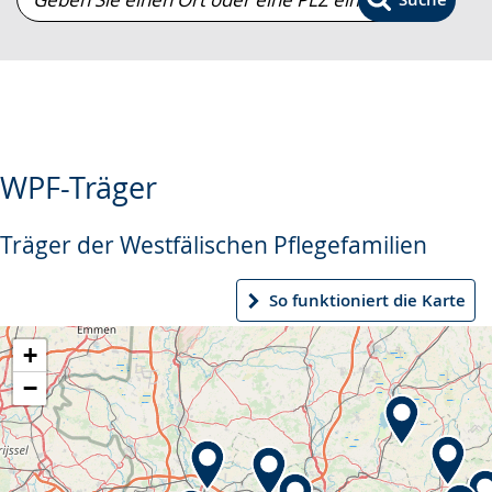
Sie
einen
Ort
oder
eine
PLZ
WPF-Träger
ein.
Träger der Westfälischen Pflegefamilien
So funktioniert die Karte
+
−