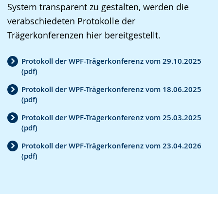
.
n
n
System transparent zu gestalten, werden die
t
e
i
g
s
verabschiedeten Protokolle der
e
A
n
.
p
Trägerkonferenzen hier bereitgestellt.
n
u
D
r
S
d
e
a
Protokoll der WPF-Trägerkonferenz vom 29.10.2025
p
i
u
(pdf)
c
r
o
t
h
Protokoll der WPF-Trägerkonferenz vom 18.06.2025
a
-
s
(pdf)
e
c
U
c
w
Protokoll der WPF-Trägerkonferenz vom 25.03.2025
h
n
h
(pdf)
i
e
t
e
r
Protokoll der WPF-Trägerkonferenz vom 23.04.2026
w
e
r
(pdf)
d
e
r
G
a
c
s
e
n
h
t
b
g
s
ü
ä
e