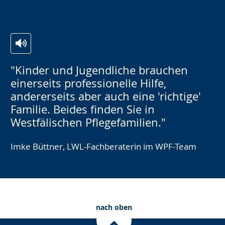
a
n
g
e
z
"Kinder und Jugendliche brauchen
e
einerseits professionelle Hilfe,
i
andererseits aber auch eine 'richtige'
g
Familie. Beides finden Sie in
t
Westfälischen Pflegefamilien."
.
Imke Büttner, LWL-Fachberaterin im WPF-Team
nach oben