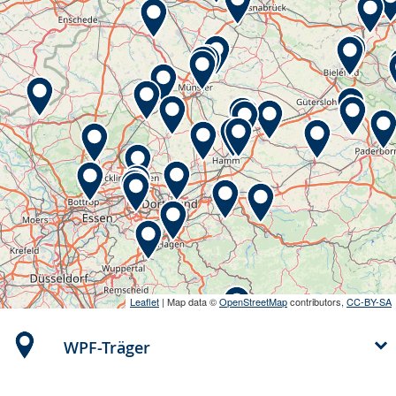
Leaflet
| Map data ©
OpenStreetMap
contributors,
CC-BY-SA
WPF-Träger