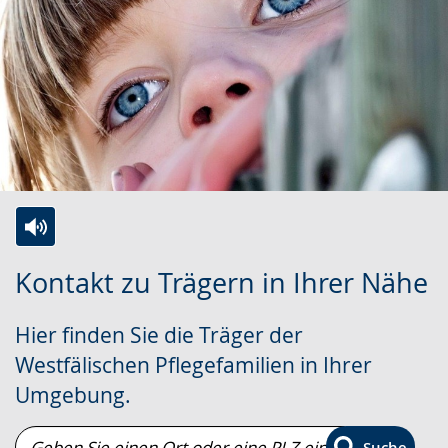
Zur
Aktiviere
Ein
Kontakt zu Trägern in Ihrer Nähe
Leichten
Audio-
Video
Sprache
Unterstützung.
in
Hier finden Sie die Träger der
wechseln.
Deutscher
Westfälischen Pflegefamilien in Ihrer
Gebärdensprache
Umgebung.
wird
angezeigt.
Geben
Suche