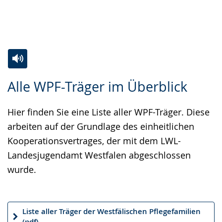
Z
A
E
Alle WPF-Träger im Überblick
u
k
i
r
t
n
Hier finden Sie eine Liste aller WPF-Träger. Diese
L
i
V
arbeiten auf der Grundlage des einheitlichen
e
v
i
Kooperationsvertrages, der mit dem LWL-
i
i
d
Landesjugendamt Westfalen abgeschlossen
c
e
e
wurde.
h
r
o
t
e
i
e
A
n
Liste aller Träger der Westfälischen Pflegefamilien
n
u
D
(pdf)