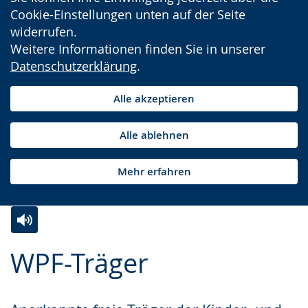
Cookie-Einstellungen unten auf der Seite
widerrufen.
Weitere Informationen finden Sie in unserer
Datenschutzerklärung
.
Alle akzeptieren
Alle ablehnen
Mehr erfahren
Zur
Aktiviere
Ein
WPF-Träger
Leichten
Audio-
Video
Sprache
Unterstützung.
in
wechseln.
Deutscher