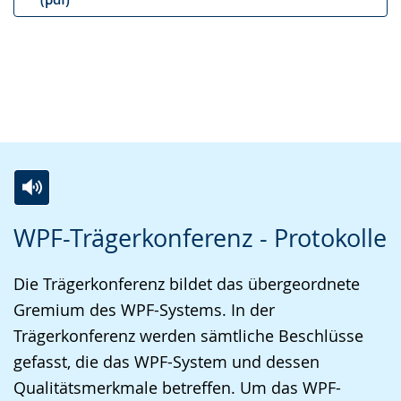
S
d
e
p
i
u
r
o
t
a
-
s
c
U
c
h
n
h
e
t
e
w
e
r
Z
A
E
e
r
G
WPF-Trägerkonferenz - Protokolle
u
k
i
c
s
e
r
t
n
h
t
b
Die Trägerkonferenz bildet das übergeordnete
L
i
V
s
ü
ä
Gremium des WPF-Systems. In der
e
v
i
e
t
r
Trägerkonferenz werden sämtliche Beschlüsse
i
i
d
l
z
d
gefasst, die das WPF-System und dessen
c
e
e
n
u
e
Qualitätsmerkmale betreffen. Um das WPF-
h
r
o