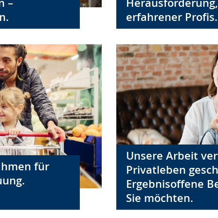
n –
Herausforderung
n.
erfahrener Profis.
Unsere Arbeit vert
ahmen für
Privatleben gesch
uung.
Ergebnisoffene B
Sie möchten.