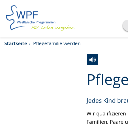
Transkript anzeigen
Startseite
Pflegefamilie werden
Abspielen
Pausieren
Zur
Aktiviere
Ein
Pfleg
Leichten
Audio-
Video
Sprache
Unterstützung.
in
wechseln.
Deutscher
Jedes Kind bra
Gebärdensprach
wird
Wir qualifizieren
angezeigt.
Familien, Paare 