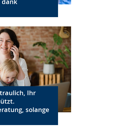
, dank
raulich, Ihr
ützt.
eratung, solange