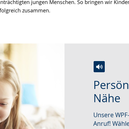
nträchtigten jungen Menschen. So bringen wir Kinde
rfolgreich zusammen.
Zur
Aktiviere
Ein
Persön
Leichten
Audio-
Video
Sprache
Unterstützung.
in
Nähe
wechseln.
Deutscher
Gebärdenspra
Unsere WPF-B
wird
Anruf! Wähle
angezeigt.