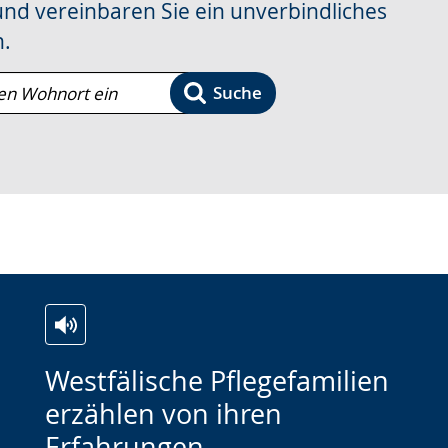
d vereinbaren Sie ein unverbindliches
h.
Suche
Zur
Aktiviere
Ein
Westfälische Pflegefamilien
Leichten
Audio-
Video
erzählen von ihren
Sprache
Unterstützung.
in
Erfahrungen
wechseln.
Deutscher