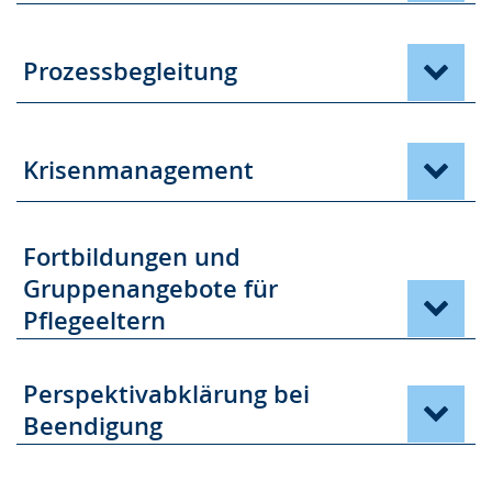
g
e
Prozessbegleitung
z
e
i
g
Krisenmanagement
t
.
Fortbildungen und
Gruppenangebote für
Pflegeeltern
Perspektivabklärung bei
Beendigung