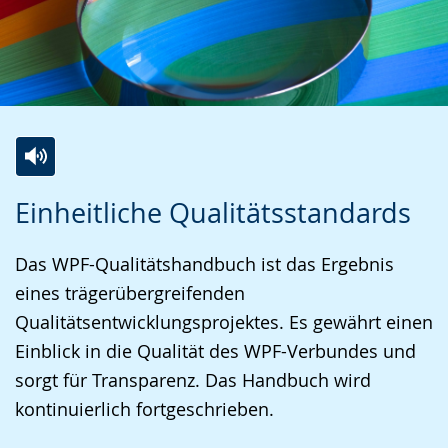
Z
A
E
Einheitliche Qualitätsstandards
u
k
i
r
t
n
Das WPF-Qualitätshandbuch ist das Ergebnis
L
i
V
eines trägerübergreifenden
e
v
i
Qualitätsentwicklungsprojektes. Es gewährt einen
i
i
d
Einblick in die Qualität des WPF-Verbundes und
c
e
e
sorgt für Transparenz. Das Handbuch wird
h
r
o
kontinuierlich fortgeschrieben.
t
e
i