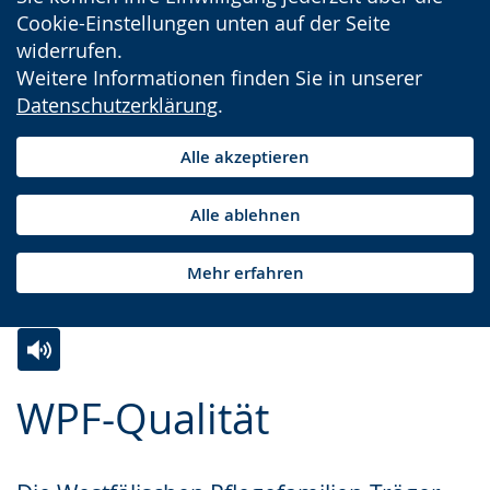
Cookie-Einstellungen unten auf der Seite
widerrufen.
Weitere Informationen finden Sie in unserer
Datenschutzerklärung
.
Alle akzeptieren
Alle ablehnen
Mehr erfahren
Zur
Aktiviere
Ein
WPF-Qualität
Leichten
Audio-
Video
Sprache
Unterstützung.
in
wechseln.
Deutscher