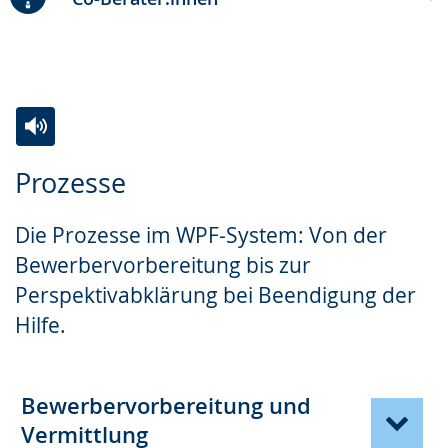
n
u
e
.
n
n
g
s
.
p
r
Zur
Aktiviere
Ein
a
Prozesse
Leichten
Audio-
Video
c
Sprache
Unterstützung.
in
h
Die Prozesse im WPF-System: Von der
wechseln.
Deutscher
e
Bewerbervorbereitung bis zur
Gebärdensprache
w
Perspektivabklärung bei Beendigung der
wird
i
Hilfe.
angezeigt.
r
d
a
Bewerbervorbereitung und
n
Vermittlung